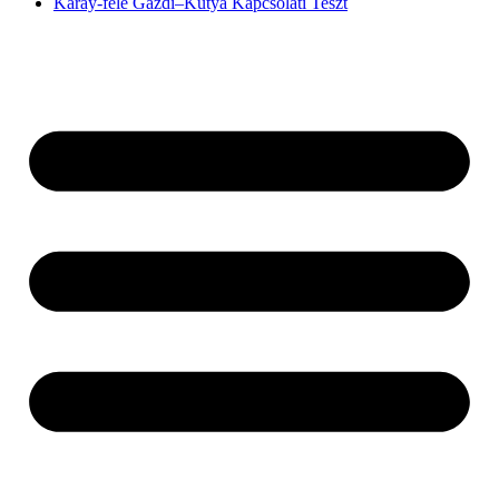
Karay-féle Gazdi–Kutya Kapcsolati Teszt