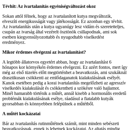
Tévhit: Az ivartalanítás egyéniségváltozást okoz
Sokan attól félnek, hogy az ivartalanított kutya megváltozik,
elveszíti energikusságát vagy játékosságát. Ez azonban egy tévhit.
Az ivartalanítás után a kutya ugyanúgy lesz vidám és szeretetteljes,
csupán az ivarság által vezérelt ösztönök csillapodnak, ami sok
esetben kiegyensúlyozottabb és nyugodtabb viselkedést
eredményez.
Mikor érdemes elvégezni az ivartalanítást?
A legtöbb állatorvos egyetért abban, hogy az ivartalanítást 6
hónapos kor környékén érdemes elvégezni. Ez azért fontos, mert így
még az első tüzelés előtt megtörténhet a beavatkozás, ami szukáknál
drasztikusan csökkenti az emlődaganatok kialakulásának esélyét.
Kanok esetében pedig a korai ivartalanítás megelőzheti az agresszív
viselkedés kialakulását és csökkentheti a szökésre való hajlamot.
Minél hamarabb történik a műtét, annál kisebb a hormonális eredetű
problémák kialakulásának esélye, ráadásul a fiatalabb kutyák
gyorsabban és könnyebben felépülnek a műtétből.
A műtét kockázatai
Bár az ivartalanítás rutinműtétnek számít, mint minden sebészeti
beavatkozásnak, ennek is lehetnek kockázatai. Az altatás mindig