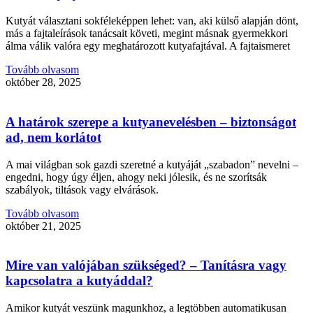
Kutyát választani sokféleképpen lehet: van, aki külső alapján dönt,
más a fajtaleírások tanácsait követi, megint másnak gyermekkori
álma válik valóra egy meghatározott kutyafajtával. A fajtaismeret
Tovább olvasom
október 28, 2025
A határok szerepe a kutyanevelésben – biztonságot
ad, nem korlátot
A mai világban sok gazdi szeretné a kutyáját „szabadon” nevelni –
engedni, hogy úgy éljen, ahogy neki jólesik, és ne szorítsák
szabályok, tiltások vagy elvárások.
Tovább olvasom
október 21, 2025
Mire van valójában szükséged? – Tanításra vagy
kapcsolatra a kutyáddal?
Amikor kutyát veszünk magunkhoz, a legtöbben automatikusan