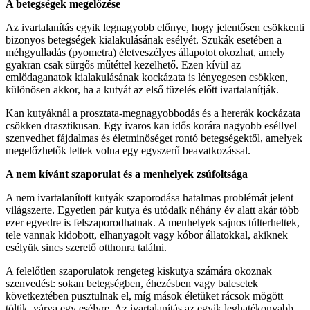
A betegségek megelőzése
Az ivartalanítás egyik legnagyobb előnye, hogy jelentősen csökkenti
bizonyos betegségek kialakulásának esélyét. Szukák esetében a
méhgyulladás (pyometra) életveszélyes állapotot okozhat, amely
gyakran csak sürgős műtéttel kezelhető. Ezen kívül az
emlődaganatok kialakulásának kockázata is lényegesen csökken,
különösen akkor, ha a kutyát az első tüzelés előtt ivartalanítják.
Kan kutyáknál a prosztata-megnagyobbodás és a hererák kockázata
csökken drasztikusan. Egy ivaros kan idős korára nagyobb eséllyel
szenvedhet fájdalmas és életminőséget rontó betegségektől, amelyek
megelőzhetők lettek volna egy egyszerű beavatkozással.
A nem kívánt szaporulat és a menhelyek zsúfoltsága
A nem ivartalanított kutyák szaporodása hatalmas problémát jelent
világszerte. Egyetlen pár kutya és utódaik néhány év alatt akár több
ezer egyedre is felszaporodhatnak. A menhelyek sajnos túlterheltek,
tele vannak kidobott, elhanyagolt vagy kóbor állatokkal, akiknek
esélyük sincs szerető otthonra találni.
A felelőtlen szaporulatok rengeteg kiskutya számára okoznak
szenvedést: sokan betegségben, éhezésben vagy balesetek
következtében pusztulnak el, míg mások életüket rácsok mögött
töltik, várva egy esélyre. Az ivartalanítás az egyik leghatékonyabb