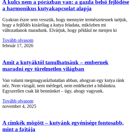
A kulcs nem a pórázban van: a gazda belső fejlődése
a harmonikus kutyakapcsolat alapja
Gyakran észre sem vesszük, hogy mennyire természetesnek tartjuk,
hogy a fejlődés kizárólag a kutya feladata, miközben mi
változatlanok maradunk. Elvárjuk, hogy például ne menjen ki
Tovább olvasom
február 17, 2026
Amit a kutyáktól tanulhatnánk – embernek
maradni egy türelmetlen világban
Van valami megmagyarázhatatlan abban, ahogyan egy kutya ránk
néz. Nem vizsgál, nem mérlegel, nem emlékeztet a hibáinkra.
Egyszerűen csak lát bennünket – úgy, ahogy vagyunk.
Tovább olvasom
november 4, 2025
A címkék mögött – kutyánk egyénisége fontosabb,
mint a fajtája