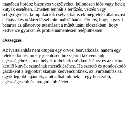
magában hordoz bizonyos veszélyeket, különösen idős vagy beteg
kutyák esetében. Emellett fennáll a fertőzés, vérzés vagy
sebgyógyulási komplikációk esélye, bár ezek megfelelő állatorvosi
ellátással és utókezeléssel minimalizálhatók. Fontos, hogy a gazdi
betartsa az állatorvos utasításait a műtét utáni időszakban, hogy
kedvence gyorsan és problémamentesen felépülhessen.
Összegzés
Az ivartalanítás nem csupán egy orvosi beavatkozás, hanem egy
felelős döntés, amely jelentősen hozzájárul kedvencünk
egészségéhez, a menhelyek terheinek csökkentéséhez és az utcára
kerülő kutyák számának mérsékléséhez. Ha szerető és gondoskodó
gazdiként a legjobbat akarjuk kedvencünknek, az ivartalanítás az
egyik legjobb ajándék, amit adhatunk neki – egy hosszabb,
egészségesebb és nyugodtabb életet.