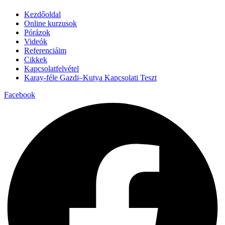
Kezdőoldal
Online kurzusok
Pórázok
Videók
Referenciáim
Cikkek
Kapcsolatfelvétel
Karay-féle Gazdi–Kutya Kapcsolati Teszt
Facebook