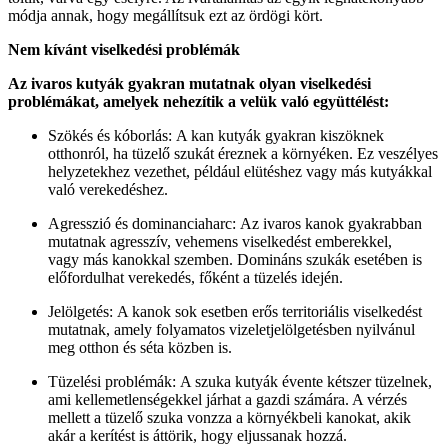
módja annak, hogy megállítsuk ezt az ördögi kört.
Nem kívánt viselkedési problémák
Az ivaros kutyák gyakran mutatnak olyan viselkedési
problémákat, amelyek nehezítik a velük való együttélést:
Szökés és kóborlás: A kan kutyák gyakran kiszöknek
otthonról, ha tüzelő szukát éreznek a környéken. Ez veszélyes
helyzetekhez vezethet, például elütéshez vagy más kutyákkal
való verekedéshez.
Agresszió és dominanciaharc: Az ivaros kanok gyakrabban
mutatnak agresszív, vehemens viselkedést emberekkel,
vagy más kanokkal szemben. Domináns szukák esetében is
előfordulhat verekedés, főként a tüzelés idején.
Jelölgetés: A kanok sok esetben erős territoriális viselkedést
mutatnak, amely folyamatos vizeletjelölgetésben nyilvánul
meg otthon és séta közben is.
Tüzelési problémák: A szuka kutyák évente kétszer tüzelnek,
ami kellemetlenségekkel járhat a gazdi számára. A vérzés
mellett a tüzelő szuka vonzza a környékbeli kanokat, akik
akár a kerítést is áttörik, hogy eljussanak hozzá.