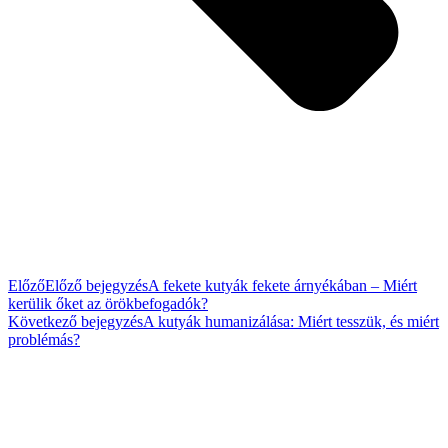
Előző
Előző bejegyzés
A fekete kutyák fekete árnyékában – Miért
kerülik őket az örökbefogadók?
Következő bejegyzés
A kutyák humanizálása: Miért tesszük, és miért
problémás?