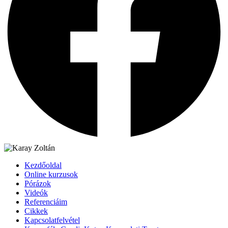
Kezdőoldal
Online kurzusok
Pórázok
Videók
Referenciáim
Cikkek
Kapcsolatfelvétel