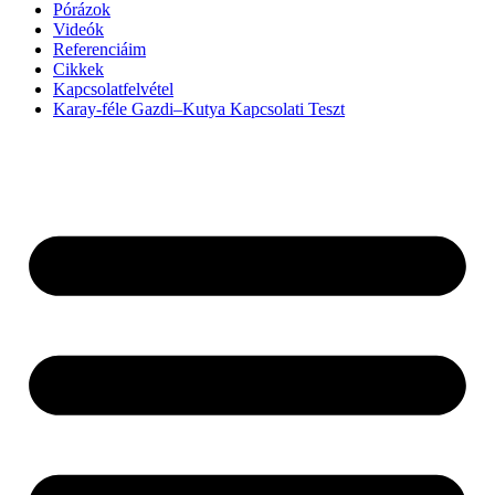
Pórázok
Videók
Referenciáim
Cikkek
Kapcsolatfelvétel
Karay-féle Gazdi–Kutya Kapcsolati Teszt