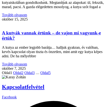
kutyaiskolában gondolkodunk. Megtanítjuk az alapokat: ül, fekszik,
marad, pacsi. A gazda elégedetten mosolyog, a kutya szót fogad a
Tovább olvasom
október 15, 2025
A kutyák vannak értünk – de vajon mi vagyunk-e
értük?
A kutya az ember legjobb barátja… halljuk gyakran, és valóban,
kevés kapcsolat olyan tiszta és önzetlen, mint amit egy kutya képes
adni. De ha mélyebbre
Tovább olvasom
október 7, 2025
Oldal
1
Oldal
2
Oldal
3
…
Oldal
5
Kapcsolatfelvétel
Facebook