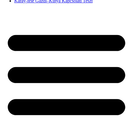
Karay-féle Gazdi–Kutya Kapcsolati Teszt