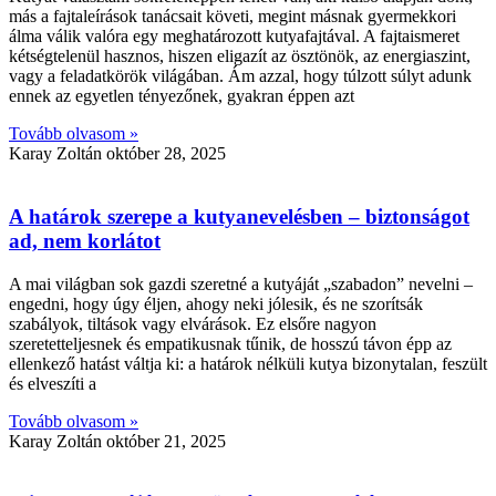
más a fajtaleírások tanácsait követi, megint másnak gyermekkori
álma válik valóra egy meghatározott kutyafajtával. A fajtaismeret
kétségtelenül hasznos, hiszen eligazít az ösztönök, az energiaszint,
vagy a feladatkörök világában. Ám azzal, hogy túlzott súlyt adunk
ennek az egyetlen tényezőnek, gyakran éppen azt
Tovább olvasom »
Karay Zoltán
október 28, 2025
A határok szerepe a kutyanevelésben – biztonságot
ad, nem korlátot
A mai világban sok gazdi szeretné a kutyáját „szabadon” nevelni –
engedni, hogy úgy éljen, ahogy neki jólesik, és ne szorítsák
szabályok, tiltások vagy elvárások. Ez elsőre nagyon
szeretetteljesnek és empatikusnak tűnik, de hosszú távon épp az
ellenkező hatást váltja ki: a határok nélküli kutya bizonytalan, feszült
és elveszíti a
Tovább olvasom »
Karay Zoltán
október 21, 2025