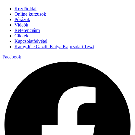
Kezdőoldal
Online kurzusok
Pórázok
Videók
Referenciáim
Cikkek
Kapcsolatfelvétel
Karay-féle Gazdi–Kutya Kapcsolati Teszt
Facebook