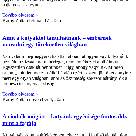
hajlamosak vagyunk
Tovább olvasom »
Karay Zoltán
február 17, 2026
Amit a kutyáktól tanulhatnánk – embernek
maradni egy türelmetlen világban
Van valami megmagyarázhatatlan abban, ahogyan egy kutya ránk
néz. Nem vizsgál, nem mérlegel, nem emlékeztet a hibáinkra.
Egyszerűen csak lát bennünket – úgy, ahogy vagyunk. Minden
sallang, minden maszk nélkül. Talán ezért is szeretjük őket annyira:
mert egy olyan világban, ahol az őszinteség sokszor hátrány, ők a
természetes, nyers tisztaság
Tovább olvasom »
Karay Zoltán
november 4, 2025
A címkék mögött – kutyánk egyénisége fontosabb,
mint a fajtája
Kutyát választani sokféleképpen lehet: van, aki külső alapján dönt,