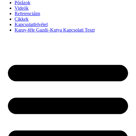
Pórázok
Videók
Referenciáim
Cikkek
Kapcsolatfelvétel
Karay-féle Gazdi–Kutya Kapcsolati Teszt