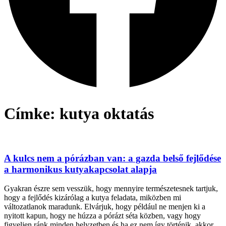
Címke: kutya oktatás
A kulcs nem a pórázban van: a gazda belső fejlődése
a harmonikus kutyakapcsolat alapja
Gyakran észre sem vesszük, hogy mennyire természetesnek tartjuk,
hogy a fejlődés kizárólag a kutya feladata, miközben mi
változatlanok maradunk. Elvárjuk, hogy például ne menjen ki a
nyitott kapun, hogy ne húzza a pórázt séta közben, vagy hogy
figyeljen ránk minden helyzetben és ha ez nem így történik, akkor