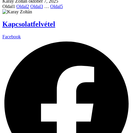
Karay Zoltán
október 7, 2025
Oldal
1
Oldal
2
Oldal
3
…
Oldal
5
Kapcsolatfelvétel
Facebook