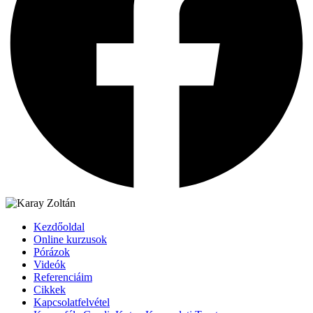
Kezdőoldal
Online kurzusok
Pórázok
Videók
Referenciáim
Cikkek
Kapcsolatfelvétel