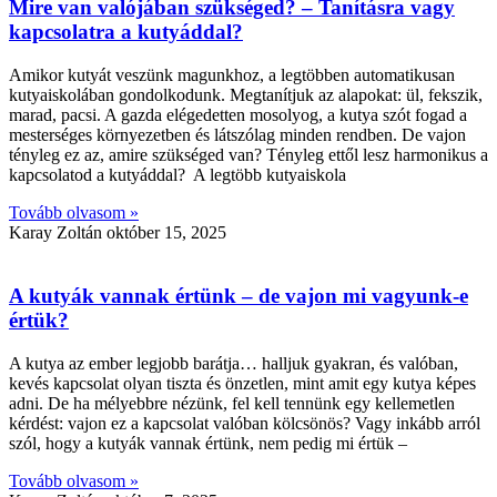
Mire van valójában szükséged? – Tanításra vagy
kapcsolatra a kutyáddal?
Amikor kutyát veszünk magunkhoz, a legtöbben automatikusan
kutyaiskolában gondolkodunk. Megtanítjuk az alapokat: ül, fekszik,
marad, pacsi. A gazda elégedetten mosolyog, a kutya szót fogad a
mesterséges környezetben és látszólag minden rendben. De vajon
tényleg ez az, amire szükséged van? Tényleg ettől lesz harmonikus a
kapcsolatod a kutyáddal? A legtöbb kutyaiskola
Tovább olvasom »
Karay Zoltán
október 15, 2025
A kutyák vannak értünk – de vajon mi vagyunk-e
értük?
A kutya az ember legjobb barátja… halljuk gyakran, és valóban,
kevés kapcsolat olyan tiszta és önzetlen, mint amit egy kutya képes
adni. De ha mélyebbre nézünk, fel kell tennünk egy kellemetlen
kérdést: vajon ez a kapcsolat valóban kölcsönös? Vagy inkább arról
szól, hogy a kutyák vannak értünk, nem pedig mi értük –
Tovább olvasom »