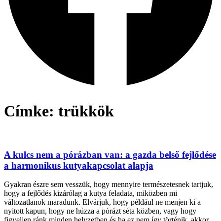
Címke: trükkök
A kulcs nem a pórázban van: a gazda belső fejlődése
a harmonikus kutyakapcsolat alapja
Gyakran észre sem vesszük, hogy mennyire természetesnek tartjuk,
hogy a fejlődés kizárólag a kutya feladata, miközben mi
változatlanok maradunk. Elvárjuk, hogy például ne menjen ki a
nyitott kapun, hogy ne húzza a pórázt séta közben, vagy hogy
figyeljen ránk minden helyzetben és ha ez nem így történik, akkor