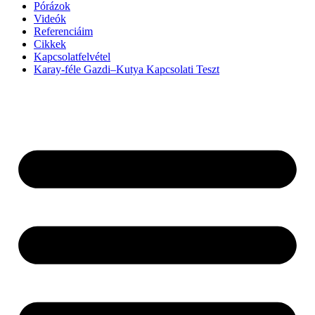
Pórázok
Videók
Referenciáim
Cikkek
Kapcsolatfelvétel
Karay-féle Gazdi–Kutya Kapcsolati Teszt