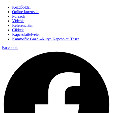
Kezdőoldal
Online kurzusok
Pórázok
Videók
Referenciáim
Cikkek
Kapcsolatfelvétel
Karay-féle Gazdi–Kutya Kapcsolati Teszt
Facebook