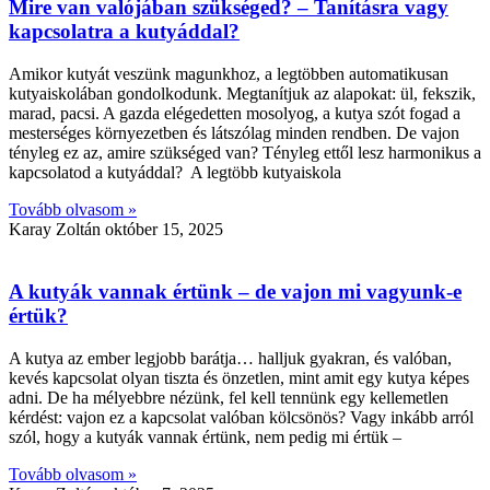
Mire van valójában szükséged? – Tanításra vagy
kapcsolatra a kutyáddal?
Amikor kutyát veszünk magunkhoz, a legtöbben automatikusan
kutyaiskolában gondolkodunk. Megtanítjuk az alapokat: ül, fekszik,
marad, pacsi. A gazda elégedetten mosolyog, a kutya szót fogad a
mesterséges környezetben és látszólag minden rendben. De vajon
tényleg ez az, amire szükséged van? Tényleg ettől lesz harmonikus a
kapcsolatod a kutyáddal? A legtöbb kutyaiskola
Tovább olvasom »
Karay Zoltán
október 15, 2025
A kutyák vannak értünk – de vajon mi vagyunk-e
értük?
A kutya az ember legjobb barátja… halljuk gyakran, és valóban,
kevés kapcsolat olyan tiszta és önzetlen, mint amit egy kutya képes
adni. De ha mélyebbre nézünk, fel kell tennünk egy kellemetlen
kérdést: vajon ez a kapcsolat valóban kölcsönös? Vagy inkább arról
szól, hogy a kutyák vannak értünk, nem pedig mi értük –
Tovább olvasom »