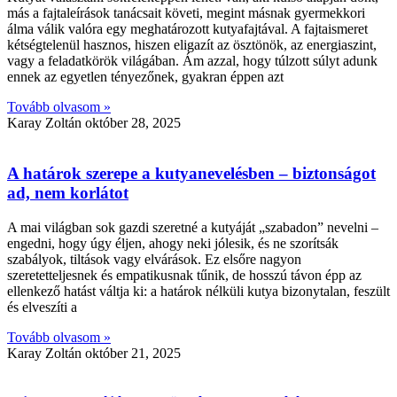
más a fajtaleírások tanácsait követi, megint másnak gyermekkori
álma válik valóra egy meghatározott kutyafajtával. A fajtaismeret
kétségtelenül hasznos, hiszen eligazít az ösztönök, az energiaszint,
vagy a feladatkörök világában. Ám azzal, hogy túlzott súlyt adunk
ennek az egyetlen tényezőnek, gyakran éppen azt
Tovább olvasom »
Karay Zoltán
október 28, 2025
A határok szerepe a kutyanevelésben – biztonságot
ad, nem korlátot
A mai világban sok gazdi szeretné a kutyáját „szabadon” nevelni –
engedni, hogy úgy éljen, ahogy neki jólesik, és ne szorítsák
szabályok, tiltások vagy elvárások. Ez elsőre nagyon
szeretetteljesnek és empatikusnak tűnik, de hosszú távon épp az
ellenkező hatást váltja ki: a határok nélküli kutya bizonytalan, feszült
és elveszíti a
Tovább olvasom »
Karay Zoltán
október 21, 2025