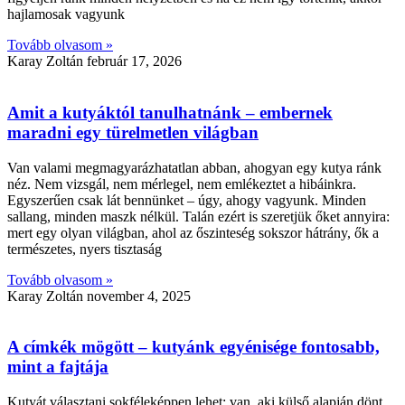
hajlamosak vagyunk
Tovább olvasom »
Karay Zoltán
február 17, 2026
Amit a kutyáktól tanulhatnánk – embernek
maradni egy türelmetlen világban
Van valami megmagyarázhatatlan abban, ahogyan egy kutya ránk
néz. Nem vizsgál, nem mérlegel, nem emlékeztet a hibáinkra.
Egyszerűen csak lát bennünket – úgy, ahogy vagyunk. Minden
sallang, minden maszk nélkül. Talán ezért is szeretjük őket annyira:
mert egy olyan világban, ahol az őszinteség sokszor hátrány, ők a
természetes, nyers tisztaság
Tovább olvasom »
Karay Zoltán
november 4, 2025
A címkék mögött – kutyánk egyénisége fontosabb,
mint a fajtája
Kutyát választani sokféleképpen lehet: van, aki külső alapján dönt,