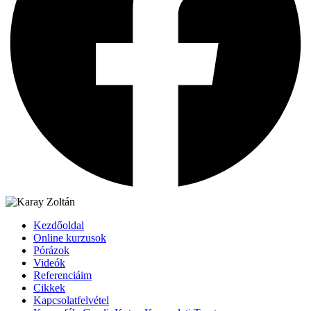
Kezdőoldal
Online kurzusok
Pórázok
Videók
Referenciáim
Cikkek
Kapcsolatfelvétel