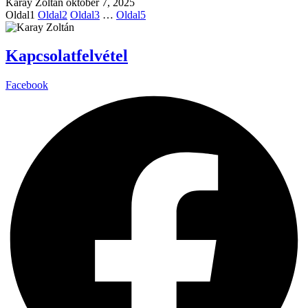
Karay Zoltán
október 7, 2025
Oldal
1
Oldal
2
Oldal
3
…
Oldal
5
Kapcsolatfelvétel
Facebook