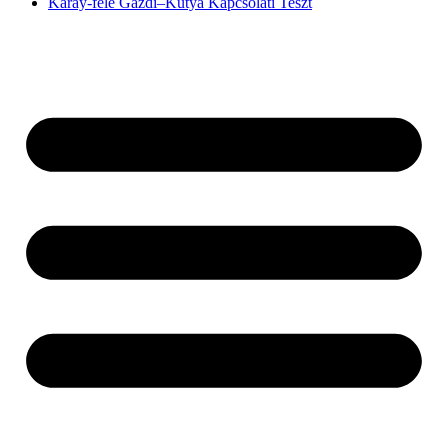
Karay-féle Gazdi–Kutya Kapcsolati Teszt