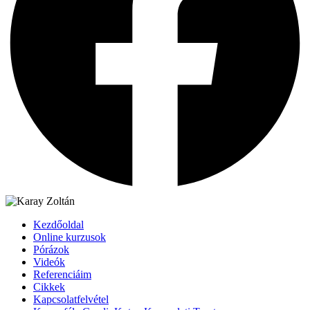
Kezdőoldal
Online kurzusok
Pórázok
Videók
Referenciáim
Cikkek
Kapcsolatfelvétel