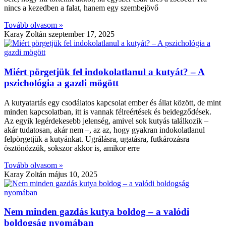
nincs a kezedben a falat, hanem egy szembejövő
Tovább olvasom »
Karay Zoltán
szeptember 17, 2025
Miért pörgetjük fel indokolatlanul a kutyát? – A
pszichológia a gazdi mögött
A kutyatartás egy csodálatos kapcsolat ember és állat között, de mint
minden kapcsolatban, itt is vannak félreértések és beidegződések.
Az egyik legérdekesebb jelenség, amivel sok kutyás találkozik –
akár tudatosan, akár nem –, az az, hogy gyakran indokolatlanul
felpörgetjük a kutyánkat. Ugrálásra, ugatásra, futkározásra
ösztönözzük, sokszor akkor is, amikor erre
Tovább olvasom »
Karay Zoltán
május 10, 2025
Nem minden gazdás kutya boldog – a valódi
boldogság nyomában