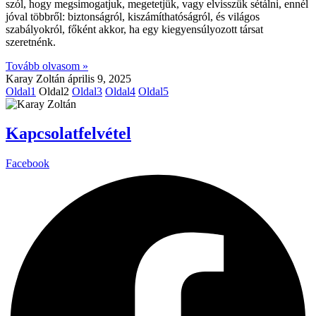
szól, hogy megsimogatjuk, megetetjük, vagy elvisszük sétálni, ennél
jóval többről: biztonságról, kiszámíthatóságról, és világos
szabályokról, főként akkor, ha egy kiegyensúlyozott társat
szeretnénk.
Tovább olvasom »
Karay Zoltán
április 9, 2025
Oldal
1
Oldal
2
Oldal
3
Oldal
4
Oldal
5
Kapcsolatfelvétel
Facebook