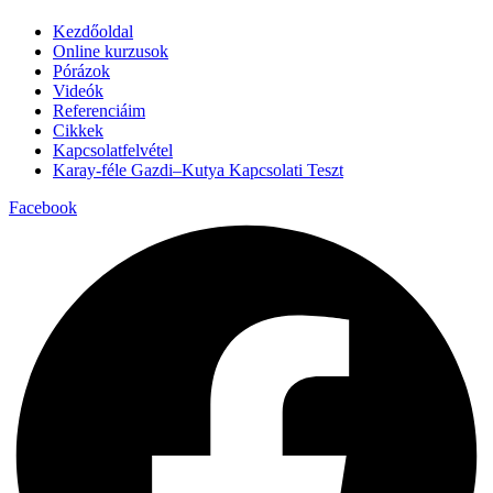
Kezdőoldal
Online kurzusok
Pórázok
Videók
Referenciáim
Cikkek
Kapcsolatfelvétel
Karay-féle Gazdi–Kutya Kapcsolati Teszt
Facebook