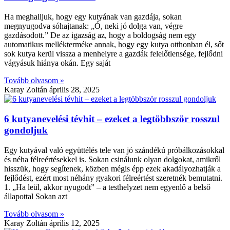
Ha meghalljuk, hogy egy kutyának van gazdája, sokan
megnyugodva sóhajtanak: „Ó, neki jó dolga van, végre
gazdásodott.” De az igazság az, hogy a boldogság nem egy
automatikus mellékterméke annak, hogy egy kutya otthonban él, sőt
sok kutya kerül vissza a menhelyre a gazdák felelőtlensége, fejlődni
vágyásuk hiánya okán. Egy saját
Tovább olvasom »
Karay Zoltán
április 28, 2025
6 kutyanevelési tévhit – ezeket a legtöbbször rosszul
gondoljuk
Egy kutyával való együttélés tele van jó szándékú próbálkozásokkal
és néha félreértésekkel is. Sokan csinálunk olyan dolgokat, amikről
hisszük, hogy segítenek, közben mégis épp ezek akadályozhatják a
fejlődést, ezért most néhány gyakori félreértést szeretnék bemutatni.
1. „Ha leül, akkor nyugodt” – a testhelyzet nem egyenlő a belső
állapottal Sokan azt
Tovább olvasom »
Karay Zoltán
április 12, 2025