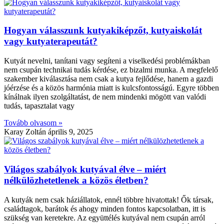
Hogyan válasszunk kutyakiképzőt, kutyaiskolát
vagy kutyaterapeutát?
Kutyát nevelni, tanítani vagy segíteni a viselkedési problémákban
nem csupán technikai tudás kérdése, ez bizalmi munka. A megfelelő
szakember kiválasztása nem csak a kutya fejlődése, hanem a gazdi
jóérzése és a közös harmónia miatt is kulcsfontosságú. Egyre többen
kínálnak ilyen szolgáltatást, de nem mindenki mögött van valódi
tudás, tapasztalat vagy
Tovább olvasom »
Karay Zoltán
április 9, 2025
Világos szabályok kutyával élve – miért
nélkülözhetetlenek a közös életben?
A kutyák nem csak háziállatok, ennél többre hivatottak! Ők társak,
családtagok, barátok és ahogy minden fontos kapcsolatban, itt is
szükség van keretekre. Az együttélés kutyával nem csupán arról