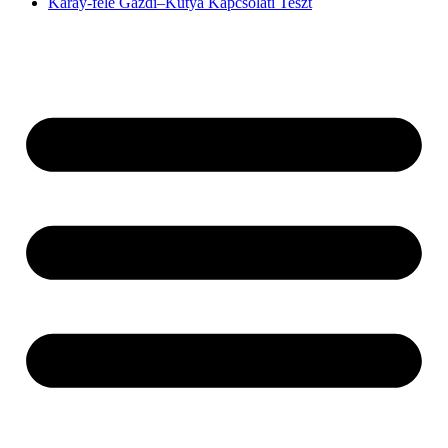
Karay-féle Gazdi–Kutya Kapcsolati Teszt