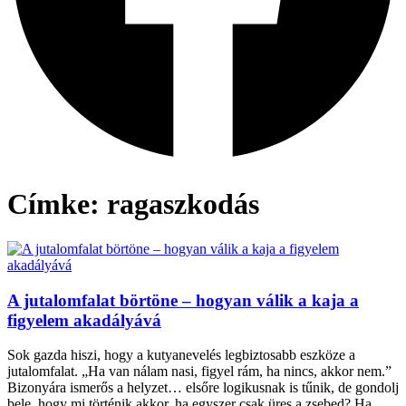
Címke: ragaszkodás
A jutalomfalat börtöne – hogyan válik a kaja a
figyelem akadályává
Sok gazda hiszi, hogy a kutyanevelés legbiztosabb eszköze a
jutalomfalat. „Ha van nálam nasi, figyel rám, ha nincs, akkor nem.”
Bizonyára ismerős a helyzet… elsőre logikusnak is tűnik, de gondolj
bele, hogy mi történik akkor, ha egyszer csak üres a zsebed? Ha