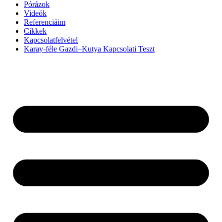
Pórázok
Videók
Referenciáim
Cikkek
Kapcsolatfelvétel
Karay-féle Gazdi–Kutya Kapcsolati Teszt